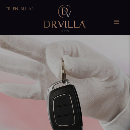
TR
EN
RU
AR