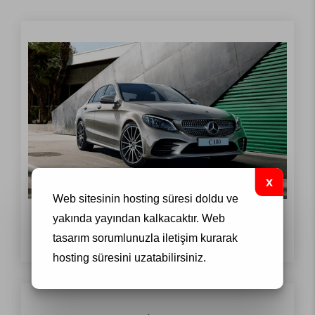
Web sitesinin hosting süresi doldu ve
yakında yayından kalkacaktır.
Web
Sedan Премиум-класс для
семейных путешествий
tasarım
sorumlunuzla iletişim kurarak
hosting süresini uzatabilirsiniz.