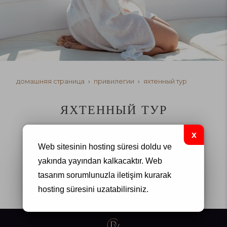
домашняя страница
привилегии
яхтенный тур
ЯХТЕННЫЙ ТУР
безграничное счастья на синем маршруте
Web sitesinin hosting süresi doldu ve
пожалуйста, свяжитесь с вашим ассистентом по
yakında yayından kalkacaktır.
Web
отпуску
tasarım
sorumlunuzla iletişim kurarak
hosting süresini uzatabilirsiniz.